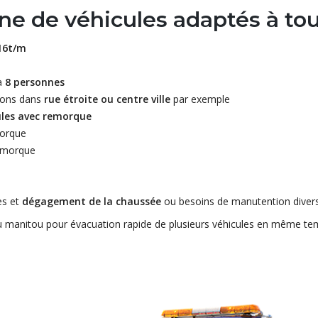
ine de véhicules adaptés à tou
16t/m
’à
8 personnes
tions dans
rue étroite ou centre ville
par exemple
ules avec remorque
morque
remorque
es et
dégagement de la chaussée
ou besoins de manutention diver
 manitou pour évacuation rapide de plusieurs véhicules en même t