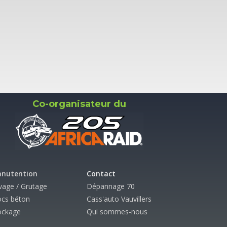
Co-organisateur du
nutention
Contact
vage / Grutage
Dépannage 70
ocs béton
Cass'auto Vauvillers
ockage
Qui sommes-nous